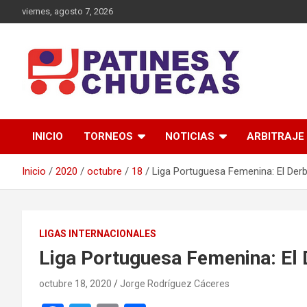
Saltar
viernes, agosto 7, 2026
al
contenido
Memoria y Actualidad del Hockey-Patín Nacional e Internaciona
Patines y Chuecas
INICIO
TORNEOS
NOTICIAS
ARBITRAJE
Inicio
2020
octubre
18
Liga Portuguesa Femenina: El Derb
LIGAS INTERNACIONALES
Liga Portuguesa Femenina: El 
octubre 18, 2020
Jorge Rodríguez Cáceres