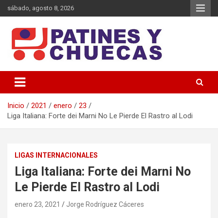
Saltar
sábado, agosto 8, 2026
al
contenido
Memoria y Actualidad del Hockey-Patín Nacional e Internacional
Patines y Chuecas
Inicio
2021
enero
23
Liga Italiana: Forte dei Marni No Le Pierde El Rastro al Lodi
LIGAS INTERNACIONALES
Liga Italiana: Forte dei Marni No
Le Pierde El Rastro al Lodi
enero 23, 2021
Jorge Rodríguez Cáceres