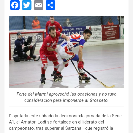
F
T
E
C
a
wi
m
o
ce
tt
ail
m
b
er
p
o
ar
o
tir
k
Forte dei Marmi aprovechó las ocasiones y no tuvo
consideración para imponerse al Grosseto.
Disputada este sábado la decimosexta jornada de la Serie
A1, el Amatori Lodi se fortalece en el liderato del
campeonato, tras superar al Sarzana –que registró la