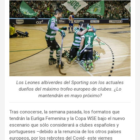
ce
tt
ail
m
b
er
p
o
ar
o
tir
k
Los Leones albiverdes del Sporting son los actuales
dueños del máximo trofeo europeo de clubes. ¿Lo
mantendrán en mayo próximo?
Tras conocerse, la semana pasada, los formatos que
tendrán la Eurliga Femenina y la Copa WSE bajo el nuevo
escenario que sólo considerará a clubes españoles y
portugueses –debido a la renuncia de los otros países
europeos, por los rebrotes del Covid- este viernes