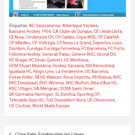
Etiquetas:
AD Sanjoanense
,
Atlantique Vendee
,
Bassano Hockey 1954
,
CA Clube de Ourique
,
CE Lleida Llista
,
CE Noia
,
Cerdanyola CH
,
CH Caldes
,
Copa WSE
,
CP Calafell
,
CP Manlleu
,
CP Voltregá
,
CS Noisy Le Grand
,
Deportivo Liceo
,
Dornbirn
,
Euroliga
,
Euroliga Femenina
,
FC Barcelona
,
FC Porto
,
Follonica Hockey
,
Generali Palau
,
Géneve RHC
,
Girona CH
,
HC Braga
,
HC Dinan Quevert
,
HC Montreux
,
HCM Stuart Massama
,
Hockey Sarzana
,
IGR Remscheid
,
Igualada HC
,
King’s Lynn
,
La Vendeenne
,
OC Barcelos
,
Poiree Roller
,
RESG Walsum
,
Reus Deportiu
,
RH Biasca
,
RHC
,
RHC Diessbach
,
RHC Wimmis
,
RHC Wolfurt
,
Riba d’Ave HC
,
RSC Uttigen
,
SA Mérignac
,
SCRA Saint Omer
,
SK Germania Herringen
,
SL Benfica
,
Sporting CP
,
Telecable Gijon HC
,
TuS Dusseldorf-Nord
,
UD Oliveirense
,
US Coutras
,
World Skate Europe
Navegación
Copa Italia: Establecidas las Llaves