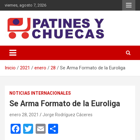
Saltar
viernes, agosto 7, 2026
al
contenido
Memoria y Actualidad del Hockey-Patín Nacional e Internacional
Patines y Chuecas
Inicio
2021
enero
28
Se Arma Formato de la Euroliga
NOTICIAS INTERNACIONALES
Se Arma Formato de la Euroliga
enero 28, 2021
Jorge Rodríguez Cáceres
F
T
E
C
a
wi
m
o