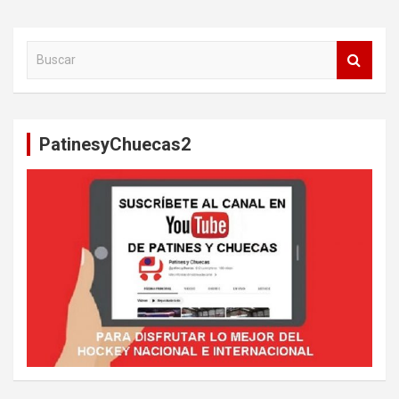
de
entradas
B
u
s
c
a
PatinesyChuecas2
r