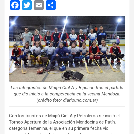
F
T
E
C
a
wi
m
o
ce
tt
ail
m
b
er
p
o
ar
o
tir
k
Las integrantes de Maipú Giol A y B posan tras el partido
que dio inicio a la competencia en la vecina Mendoza.
(crédito foto: diariouno.com.ar)
Con los triunfos de Maipú Giol A y Petroleros se inició el
Torneo Apertura de la Asociación Mendocina de Patín,
categoría femenina, el que en su primera fecha vio