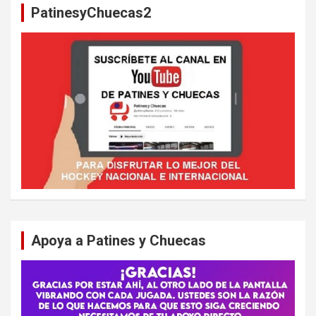
PatinesyChuecas2
r
Apoya a Patines y Chuecas