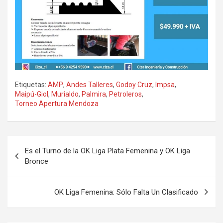
Etiquetas:
AMP
,
Andes Talleres
,
Godoy Cruz
,
Impsa
,
Maipú-Giol
,
Murialdo
,
Palmira
,
Petroleros
,
Torneo Apertura Mendoza
Navegación
Es el Turno de la OK Liga Plata Femenina y OK Liga
de
Bronce
entradas
OK Liga Femenina: Sólo Falta Un Clasificado