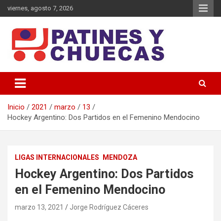
Saltar
viernes, agosto 7, 2026
al
contenido
Memoria y Actualidad del Hockey-Patín Nacional e Internacional
Patines y Chuecas
Inicio
2021
marzo
13
Hockey Argentino: Dos Partidos en el Femenino Mendocino
LIGAS INTERNACIONALES
MENDOZA
Hockey Argentino: Dos Partidos
en el Femenino Mendocino
marzo 13, 2021
Jorge Rodríguez Cáceres