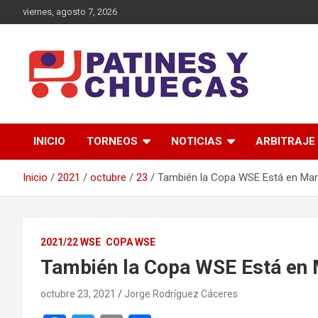
Saltar
viernes, agosto 7, 2026
al
contenido
Memoria y Actualidad del Hockey-Patín Nacional e Internaciona
Patines y Chuecas
INICIO
TORNEOS
NOTICIAS
ARBITRAJE
Inicio
2021
octubre
23
También la Copa WSE Está en Ma
2021/22 WSE
COPA WSE
También la Copa WSE Está en
octubre 23, 2021
Jorge Rodríguez Cáceres