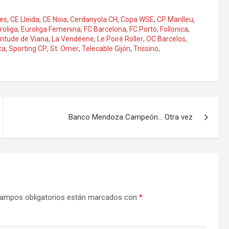
es
,
CE Lleida
,
CE Noia
,
Cerdanyola CH
,
Copa WSE
,
CP Manlleu
,
roliga
,
Euroliga Femenina
,
FC Barcelona
,
FC Porto
,
Follonica
,
ntude de Viana
,
La Vendéene
,
Le Poiré Roller
,
OC Barcelos
,
ca
,
Sporting CP
,
St. Omer
,
Telecable Gijón
,
Trissino
,
Banco Mendoza Campeón… Otra vez
ampos obligatorios están marcados con
*