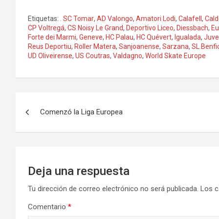
Etiquetas:
. SC Tomar
,
AD Valongo
,
Amatori Lodi
,
Calafell
,
Cald
CP Voltregá
,
CS Noisy Le Grand
,
Deportivo Liceo
,
Diessbach
,
Eu
Forte dei Marmi
,
Geneve
,
HC Palau
,
HC Quévert
,
Igualada
,
Juve
Reus Deportiu
,
Roller Matera
,
Sanjoanense
,
Sarzana
,
SL Benfi
UD Oliveirense
,
US Coutras
,
Valdagno
,
World Skate Europe
Navegación
Comenzó la Liga Europea
de
entradas
Deja una respuesta
Tu dirección de correo electrónico no será publicada.
Los c
Comentario
*