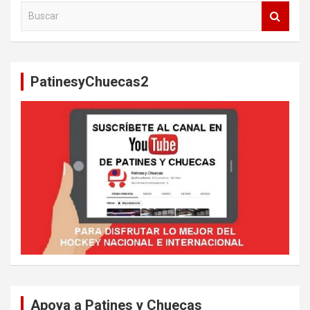
B
u
s
c
a
PatinesyChuecas2
r
Apoya a Patines y Chuecas