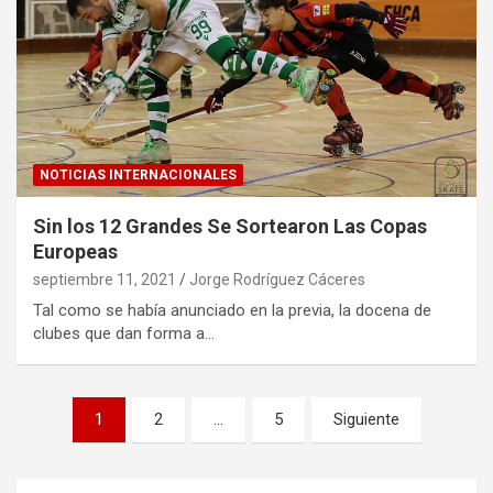
NOTICIAS INTERNACIONALES
Sin los 12 Grandes Se Sortearon Las Copas
Europeas
septiembre 11, 2021
Jorge Rodríguez Cáceres
Tal como se había anunciado en la previa, la docena de
clubes que dan forma a…
Paginación
1
2
…
5
Siguiente
de
entradas