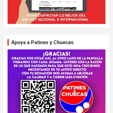
Apoya a Patines y Chuecas