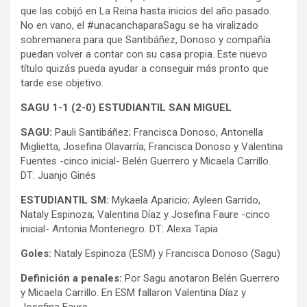
que las cobijó en La Reina hasta inicios del año pasado.
No en vano, el #unacanchaparaSagu se ha viralizado
sobremanera para que Santibáñez, Donoso y compañía
puedan volver a contar con su casa propia. Este nuevo
título quizás pueda ayudar a conseguir más pronto que
tarde ese objetivo.
SAGU 1-1 (2-0) ESTUDIANTIL SAN MIGUEL
SAGU:
Pauli Santibáñez; Francisca Donoso, Antonella
Miglietta, Josefina Olavarría; Francisca Donoso y Valentina
Fuentes -cinco inicial- Belén Guerrero y Micaela Carrillo.
DT: Juanjo Ginés
ESTUDIANTIL SM:
Mykaela Aparicio; Ayleen Garrido,
Nataly Espinoza; Valentina Díaz y Josefina Faure -cinco
inicial- Antonia Montenegro. DT: Alexa Tapia
Goles:
Nataly Espinoza (ESM) y Francisca Donoso (Sagu)
Definición a penales:
Por Sagu anotaron Belén Guerrero
y Micaela Carrillo. En ESM fallaron Valentina Díaz y
Josefina Faure.