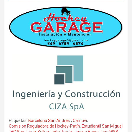
Etiquetas:
Barcelona San Andrés´
,
Camuvi
,
Comisión Reguladora de Hockey-Patín
,
Estudiantil San Miguel
,
HC San Jorge
,
Kellun
,
León Prado
,
Liga de Honor
,
Liga WSS
,