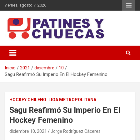
Saltar
viernes, agosto 7, 2026
al
contenido
Memoria y Actualidad del Hockey-Patín Nacional e Internacional
Patines y Chuecas
Inicio
2021
diciembre
10
Sagu Reafirmó Su Imperio En El Hockey Femenino
HOCKEY CHILENO
LIGA METROPOLITANA
Sagu Reafirmó Su Imperio En El
Hockey Femenino
diciembre 10, 2021
Jorge Rodríguez Cáceres