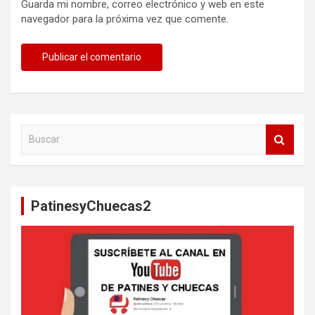
Guarda mi nombre, correo electrónico y web en este
navegador para la próxima vez que comente.
B
u
s
c
a
PatinesyChuecas2
r