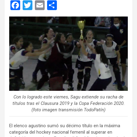
F
T
E
C
a
wi
m
o
ce
tt
ail
m
b
er
p
o
ar
o
tir
k
Con lo logrado este viernes, Sagu extiende su racha de
títulos tras el Clausura 2019 y la Copa Federación 2020.
(foto imagen transmisión TodoPatín)
El elenco agustino sumó su décimo título en la máxima
categoría del hockey nacional femenil al superar en