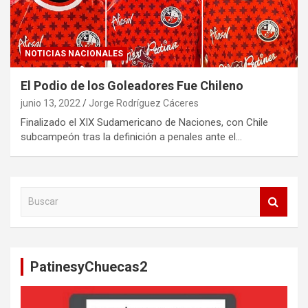
NOTICIAS NACIONALES
El Podio de los Goleadores Fue Chileno
junio 13, 2022
Jorge Rodríguez Cáceres
Finalizado el XIX Sudamericano de Naciones, con Chile
subcampeón tras la definición a penales ante el…
B
u
s
c
a
PatinesyChuecas2
r