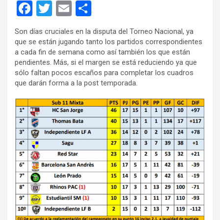
F
T
E
C
a
wi
m
o
Son días cruciales en la disputa del Torneo Nacional, ya
ce
tt
ail
m
que se están jugando tanto los partidos correspondientes
b
er
p
a cada fin de semana como así también los que están
pendientes. Más, si el margen se está reduciendo ya que
o
ar
sólo faltan pocos escaños para completar los cuadros
o
tir
que darán forma a la post temporada.
k