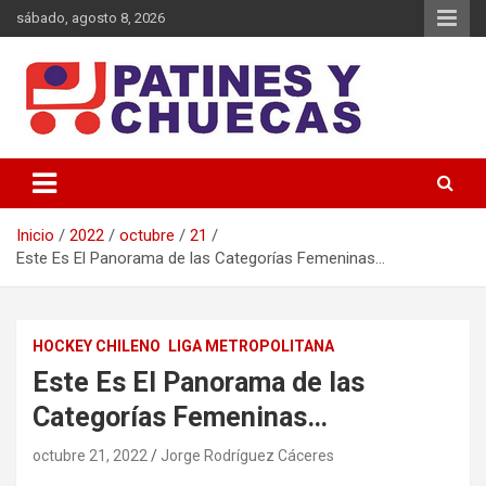
Saltar
sábado, agosto 8, 2026
al
contenido
Memoria y Actualidad del Hockey-Patín Nacional e Internacional
Patines y Chuecas
Inicio
2022
octubre
21
Este Es El Panorama de las Categorías Femeninas…
HOCKEY CHILENO
LIGA METROPOLITANA
Este Es El Panorama de las
Categorías Femeninas…
octubre 21, 2022
Jorge Rodríguez Cáceres