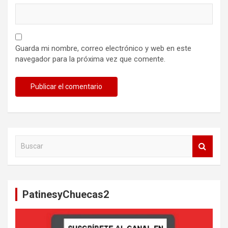
Guarda mi nombre, correo electrónico y web en este
navegador para la próxima vez que comente.
B
u
s
c
a
PatinesyChuecas2
r