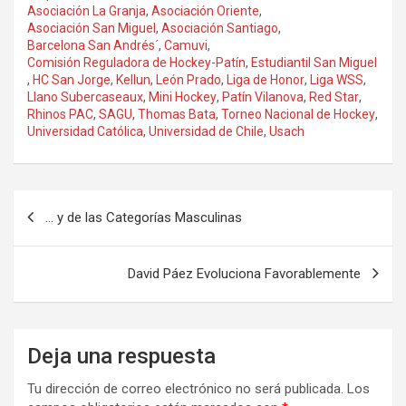
Asociación La Granja
,
Asociación Oriente
,
Asociación San Miguel
,
Asociación Santiago
,
Barcelona San Andrés´
,
Camuvi
,
Comisión Reguladora de Hockey-Patín
,
Estudiantil San Miguel
,
HC San Jorge
,
Kellun
,
León Prado
,
Liga de Honor
,
Liga WSS
,
Llano Subercaseaux
,
Mini Hockey
,
Patín Vilanova
,
Red Star
,
Rhinos PAC
,
SAGU
,
Thomas Bata
,
Torneo Nacional de Hockey
,
Universidad Católica
,
Universidad de Chile
,
Usach
Navegación
… y de las Categorías Masculinas
de
entradas
David Páez Evoluciona Favorablemente
Deja una respuesta
Tu dirección de correo electrónico no será publicada.
Los