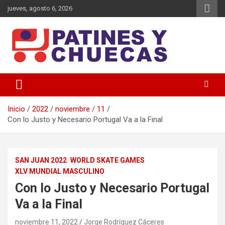
jueves, agosto 6, 2026
Memoria y Actualidad del Hockey-Patín Nacional e Internacional
Patines y Chuecas
Inicio
2022
noviembre
11
Con lo Justo y Necesario Portugal Va a la Final
SAN JUAN 2022
WORLD SKATE GAMES
XLV MUNDIAL MASCULINO
Con lo Justo y Necesario Portugal
Va a la Final
noviembre 11, 2022
Jorge Rodríguez Cáceres