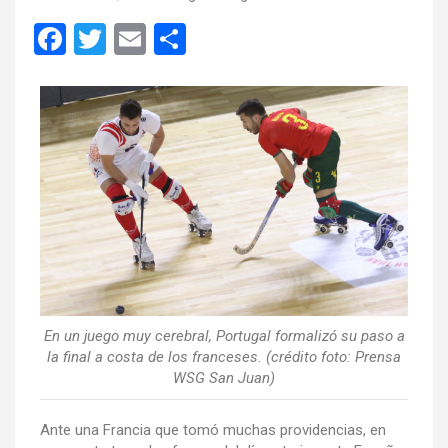
F
T
E
C
a
wi
m
o
ce
tt
ail
m
b
er
p
o
ar
o
tir
k
En un juego muy cerebral, Portugal formalizó su paso a
la final a costa de los franceses. (crédito foto: Prensa
WSG San Juan)
Ante una Francia que tomó muchas providencias, en