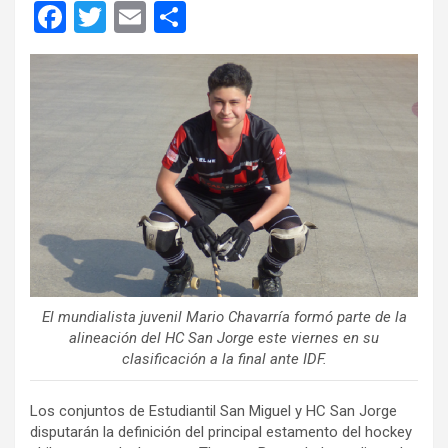
F
T
E
C
a
wi
m
o
ce
tt
ail
m
b
er
p
o
ar
o
tir
k
El mundialista juvenil Mario Chavarría formó parte de la
alineación del HC San Jorge este viernes en su
clasificación a la final ante IDF.
Los conjuntos de Estudiantil San Miguel y HC San Jorge
disputarán la definición del principal estamento del hockey