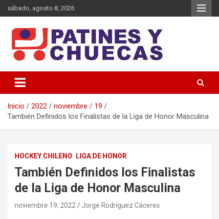
Saltar
sábado, agosto 8, 2026
al
contenido
Memoria y Actualidad del Hockey-Patín Nacional e Internacional
Patines y Chuecas
Inicio
2022
noviembre
19
También Definidos los Finalistas de la Liga de Honor Masculina
HOCKEY CHILENO
LIGA DE HONOR
También Definidos los Finalistas
de la Liga de Honor Masculina
noviembre 19, 2022
Jorge Rodríguez Cáceres