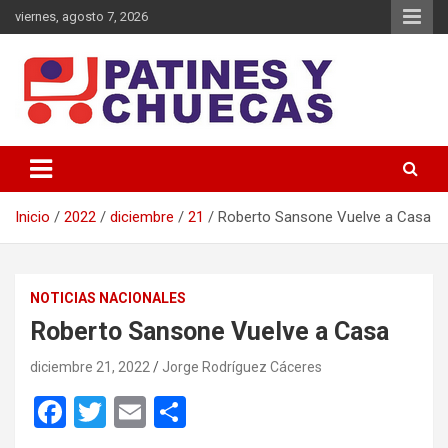
Saltar
viernes, agosto 7, 2026
al
contenido
Memoria y Actualidad del Hockey-Patín Nacional e Internacional
Patines y Chuecas
Inicio
2022
diciembre
21
Roberto Sansone Vuelve a Casa
NOTICIAS NACIONALES
Roberto Sansone Vuelve a Casa
diciembre 21, 2022
Jorge Rodríguez Cáceres
F
T
E
C
a
wi
m
o