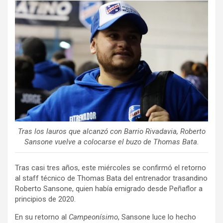
ce
tt
ail
m
b
er
p
o
ar
o
tir
k
Tras los lauros que alcanzó con Barrio Rivadavia, Roberto
Sansone vuelve a colocarse el buzo de Thomas Bata.
Tras casi tres años, este miércoles se confirmó el retorno
al staff técnico de Thomas Bata del entrenador trasandino
Roberto Sansone, quien había emigrado desde Peñaflor a
principios de 2020.
En su retorno al
Campeonísimo
, Sansone luce lo hecho