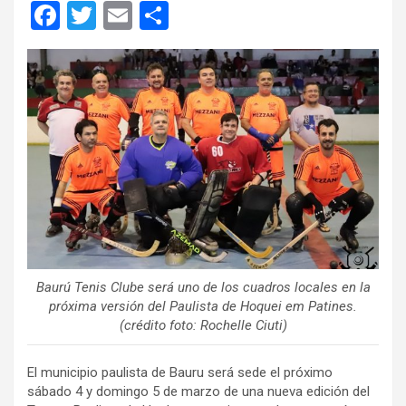
F
T
E
C
a
wi
m
o
ce
tt
ail
m
b
er
p
o
ar
o
tir
k
Baurú Tenis Clube será uno de los cuadros locales en la
próxima versión del Paulista de Hoquei em Patines.
(crédito foto: Rochelle Ciuti)
El municipio paulista de Bauru será sede el próximo
sábado 4 y domingo 5 de marzo de una nueva edición del