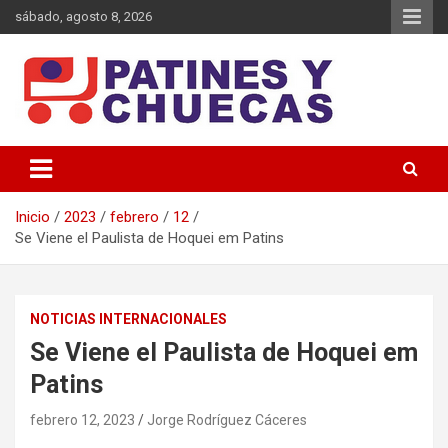
Saltar
sábado, agosto 8, 2026
al
contenido
Memoria y Actualidad del Hockey-Patín Nacional e Internacional
Patines y Chuecas
Inicio
2023
febrero
12
Se Viene el Paulista de Hoquei em Patins
NOTICIAS INTERNACIONALES
Se Viene el Paulista de Hoquei em
Patins
febrero 12, 2023
Jorge Rodríguez Cáceres