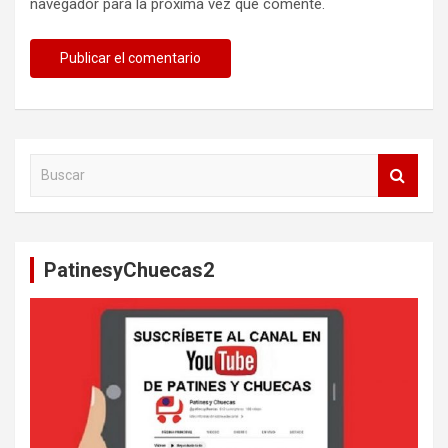
navegador para la próxima vez que comente.
B
u
s
c
a
PatinesyChuecas2
r