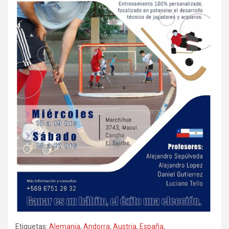
Etiquetas:
Alemania
,
Andorra
,
Austria
,
España
,