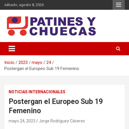
Saltar
sábado, agosto 8, 2026
al
contenido
Memoria y Actualidad del Hockey-Patín Nacional e Internacional
Patines y Chuecas
Inicio
2023
mayo
24
Postergan el Europeo Sub 19 Femenino
NOTICIAS INTERNACIONALES
Postergan el Europeo Sub 19
Femenino
mayo 24, 2023
Jorge Rodríguez Cáceres