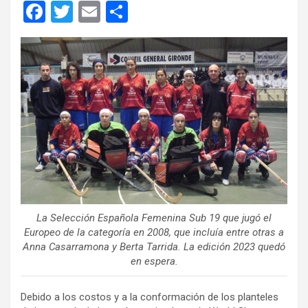
F
T
E
C
a
wi
m
o
ce
tt
ail
m
b
er
p
o
ar
o
tir
k
La Selección Española Femenina Sub 19 que jugó el
Europeo de la categoría en 2008, que incluía entre otras a
Anna Casarramona y Berta Tarrida. La edición 2023 quedó
en espera.
Debido a los costos y a la conformación de los planteles