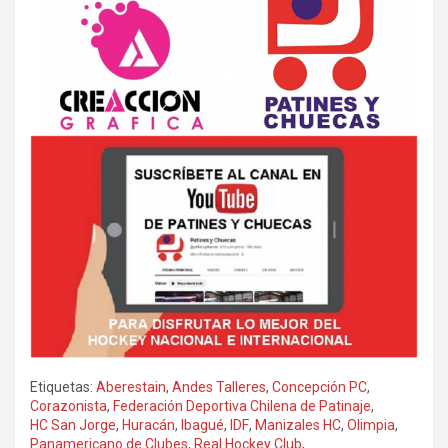
Etiquetas:
Aberestain
,
Andes Talleres
,
Concepción PC
,
Corazonista
,
Federación Deportiva Chilena de Patinaje
,
HC San Jorge
,
Huracán
,
Ibagué
,
IDF
,
Manizales HC
,
Olimpia
,
Panamericano de Clubes
,
Real Hockey Club
,