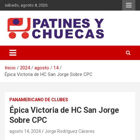
Saltar
sábado, agosto 8, 2026
al
contenido
Memoria y Actualidad del Hockey-Patín Nacional e Internacional
Patines y Chuecas
Inicio
2024
agosto
14
Épica Victoria de HC San Jorge Sobre CPC
PANAMERICANO DE CLUBES
Épica Victoria de HC San Jorge
Sobre CPC
agosto 14, 2024
Jorge Rodríguez Cáceres