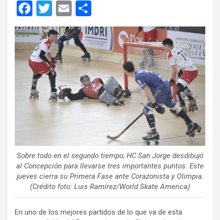
F
T
E
C
a
wi
m
o
ce
tt
ail
m
b
er
p
o
ar
o
tir
k
Sobre todo en el segundo tiempo, HC San Jorge desdibujó
al Concepción para llevarse tres importantes puntos. Este
jueves cierra su Primera Fase ante Corazonista y Olimpia.
(Crédito foto: Luis Ramírez/World Skate America)
En uno de los mejores partidos de lo que va de esta