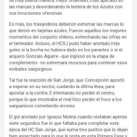
de muy buena manera, mejor ordenado, más aplicado en
las marcas y desordenando la testera de los
Azules
con
sus incursiones ofensivas.
Es más, los trasandinos debieron extremar las marcas lo
que derivó en tarjetas azules. Fueron aquellos los mejores
momentos del conjunto chileno, estrechando las cifras en
el tanteador. Incluso, el HCSJ pudo haber anotado más
goles si la bocha no hubiera dado en los parantes o si el
arquero Gonzalo Aguirre -que ingresó en la etapa de
complemento- no extremara recursos para contener esos
embates sanjorginos.
Tal fue la reacción de San Jorge, que Concepción apostó
a esperar en su sector, cuidando la última línea, para
apostar a la contra. E intentando no perder el centro,
porque lo que mostraba el rival hizo perder el foco a los
sanjuaninos cometiendo errores.
El gol anotado por Ignacio Molina cuando restaban apenas
siete segundos fue lo que faltaba para completar esta
épica del HC San Jorge, que suma tres puntos que lo dejan
bien aspectado para lo que le resta en esta Primera Fase y