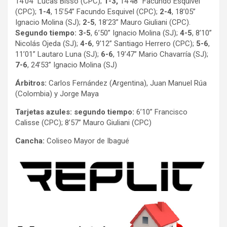
14’04” Lucas Bisso (CPC);
1-3,
14’48” Facundo Esquivel
(CPC);
1-4
, 15’54” Facundo Esquivel (CPC);
2-4
, 18’05”
Ignacio Molina (SJ);
2-5
, 18’23” Mauro Giuliani (CPC).
Segundo tiempo: 3-5
, 6’50” Ignacio Molina (SJ);
4-5
, 8’10”
Nicolás Ojeda (SJ);
4-6
, 9’12” Santiago Herrero (CPC);
5-6
,
11’01” Lautaro Luna (SJ);
6-6
, 19’47” Mario Chavarría (SJ);
7-6
, 24’53” Ignacio Molina (SJ)
Árbitros:
Carlos Fernández (Argentina), Juan Manuel Rúa
(Colombia) y Jorge Maya
Tarjetas azules: segundo tiempo:
6’10” Francisco
Calisse (CPC); 8’57” Mauro Giuliani (CPC)
Cancha:
Coliseo Mayor de Ibagué