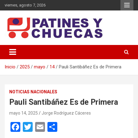
Saltar
viernes, agosto 7, 2026
al
contenido
Memoria y Actualidad del Hockey-Patín Nacional e Internacional
Patines y Chuecas
Inicio
2025
mayo
14
Pauli Santibáñez Es de Primera
NOTICIAS NACIONALES
Pauli Santibáñez Es de Primera
mayo 14, 2025
Jorge Rodríguez Cáceres
F
T
E
C
a
wi
m
o