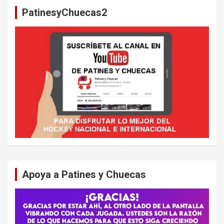
a
PatinesyChuecas2
r
Apoya a Patines y Chuecas