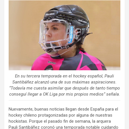
ce
tt
ail
m
b
er
p
o
ar
o
tir
k
En su tercera temporada en el hockey español, Pauli
Santibáñez alcanzó una de sus máximas aspiraciones.
“Todavía me cuesta asimilar que después de tanto tiempo
conseguí llegar a OK Liga por mis propios medios” señala.
Nuevamente, buenas noticias llegan desde España para el
hockey chileno protagonizadas por alguna de nuestras
hockistas. Porque el pasado fin de semana, la arquera
Pauli Santibáñez coronó una temporada notable cuidando