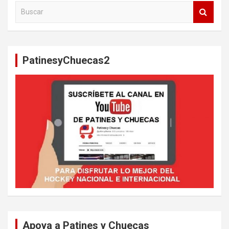
B
u
s
c
a
PatinesyChuecas2
r
Apoya a Patines y Chuecas