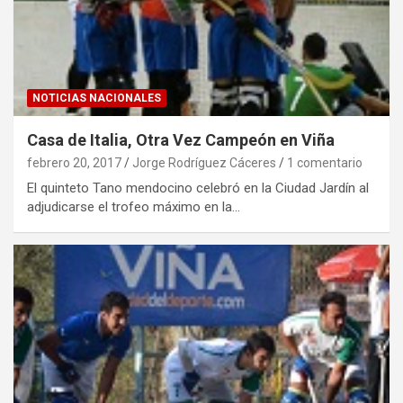
NOTICIAS NACIONALES
Casa de Italia, Otra Vez Campeón en Viña
febrero 20, 2017
Jorge Rodríguez Cáceres
1 comentario
El quinteto Tano mendocino celebró en la Ciudad Jardín al
adjudicarse el trofeo máximo en la…