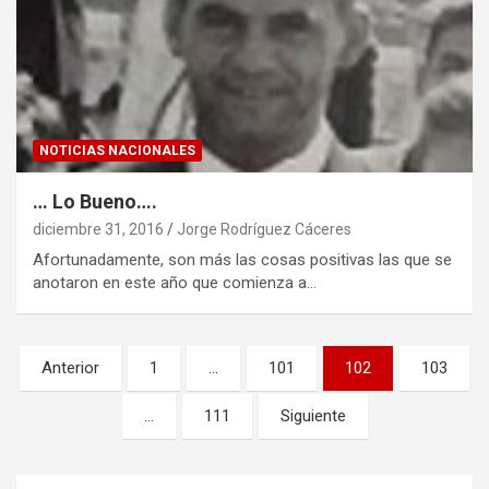
NOTICIAS NACIONALES
… Lo Bueno….
diciembre 31, 2016
Jorge Rodríguez Cáceres
Afortunadamente, son más las cosas positivas las que se
anotaron en este año que comienza a…
Paginación
Anterior
1
…
101
102
103
de
…
111
Siguiente
entradas