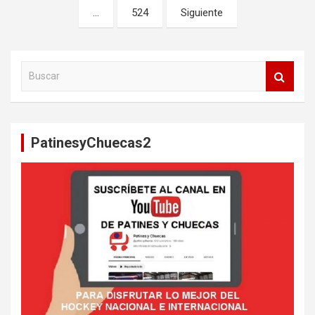
de
…
524
Siguiente
entradas
B
u
s
c
a
PatinesyChuecas2
r