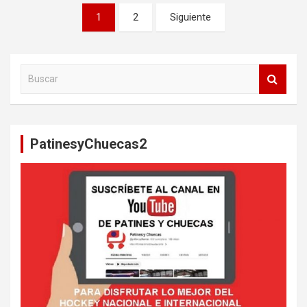
Paginación
1
2
Siguiente
de
entradas
B
u
s
c
a
PatinesyChuecas2
r