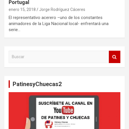
Portugal
enero 15, 2018
Jorge Rodríguez Cáceres
El representativo acerero –uno de los constantes
animadores de la Liga Nacional local- enfrentará una
serie…
B
u
s
c
a
PatinesyChuecas2
r