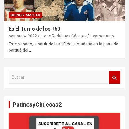
HOCKEY MASTER
Es El Turno de los +60
octubre 4, 2022
Jorge Rodríguez Cáceres
1 comentario
Este sábado, a partir de las 10 de la mañana en la pista de
parqué del…
B
u
s
c
a
PatinesyChuecas2
r