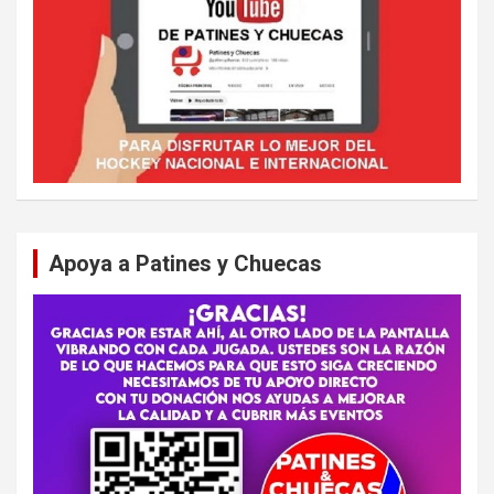
Apoya a Patines y Chuecas