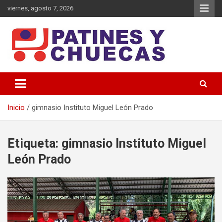
Saltar
viernes, agosto 7, 2026
al
contenido
Memoria y Actualidad del Hockey-Patín Nacional e Internacional
Patines y Chuecas
Inicio
gimnasio Instituto Miguel León Prado
Etiqueta:
gimnasio Instituto Miguel
León Prado