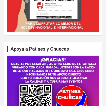
Apoya a Patines y Chuecas