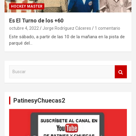
HOCKEY MASTER
Es El Turno de los +60
octubre 4, 2022
Jorge Rodríguez Cáceres
1 comentario
Este sábado, a partir de las 10 de la mañana en la pista de
parqué del…
B
u
s
c
a
PatinesyChuecas2
r