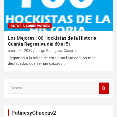
HISTORIA SOBRE PATINES
Los Mejores 100 Hockistas de la Historia:
Cuenta Regresiva del 60 al 51
enero 20, 2019
Jorge Rodríguez Cáceres
Llegamos a la mitad de esta gran lista con los más
destacados que se han calzado…
B
u
s
c
a
PatinesyChuecas2
r