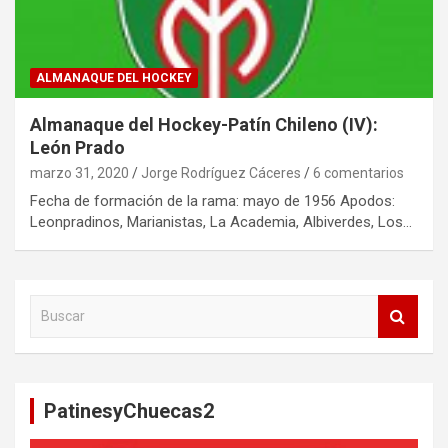
ALMANAQUE DEL HOCKEY
Almanaque del Hockey-Patín Chileno (IV):
León Prado
marzo 31, 2020
Jorge Rodríguez Cáceres
6 comentarios
Fecha de formación de la rama: mayo de 1956 Apodos:
Leonpradinos, Marianistas, La Academia, Albiverdes, Los…
B
u
s
c
a
PatinesyChuecas2
r