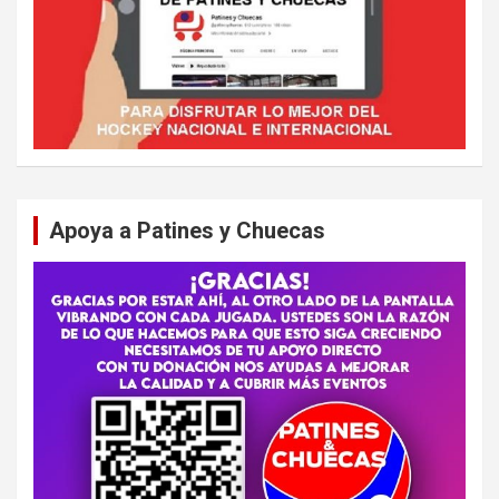
Apoya a Patines y Chuecas