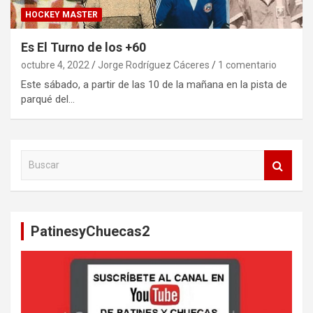
HOCKEY MASTER
Es El Turno de los +60
octubre 4, 2022
Jorge Rodríguez Cáceres
1 comentario
Este sábado, a partir de las 10 de la mañana en la pista de
parqué del…
B
u
s
c
a
PatinesyChuecas2
r