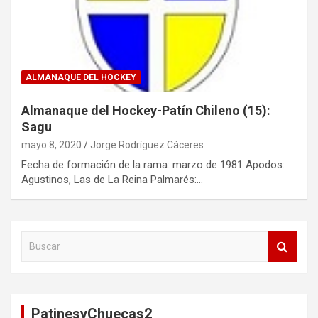
ALMANAQUE DEL HOCKEY
Almanaque del Hockey-Patín Chileno (15):
Sagu
mayo 8, 2020
Jorge Rodríguez Cáceres
Fecha de formación de la rama: marzo de 1981 Apodos:
Agustinos, Las de La Reina Palmarés:…
B
u
s
c
a
PatinesyChuecas2
r