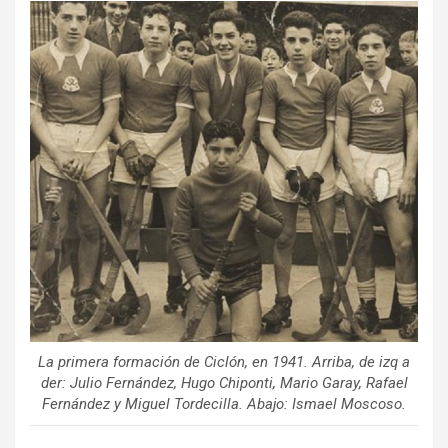
ce
tt
ail
m
b
er
p
o
ar
o
tir
k
La primera formación de Ciclón, en 1941. Arriba, de izq a
der: Julio Fernández, Hugo Chiponti, Mario Garay, Rafael
Fernández y Miguel Tordecilla. Abajo: Ismael Moscoso.