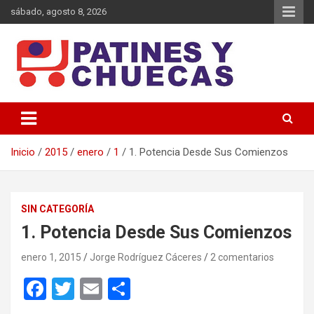
Saltar
sábado, agosto 8, 2026
al
contenido
Memoria y Actualidad del Hockey-Patín Nacional e Internacional
Patines y Chuecas
Inicio
2015
enero
1
1. Potencia Desde Sus Comienzos
SIN CATEGORÍA
1. Potencia Desde Sus Comienzos
enero 1, 2015
Jorge Rodríguez Cáceres
2 comentarios
F
T
E
C
a
wi
m
o