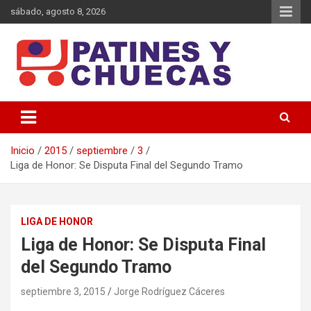
Saltar
sábado, agosto 8, 2026
al
contenido
Memoria y Actualidad del Hockey-Patín Nacional e Internacional
Patines y Chuecas
Inicio
2015
septiembre
3
Liga de Honor: Se Disputa Final del Segundo Tramo
LIGA DE HONOR
Liga de Honor: Se Disputa Final
del Segundo Tramo
septiembre 3, 2015
Jorge Rodríguez Cáceres