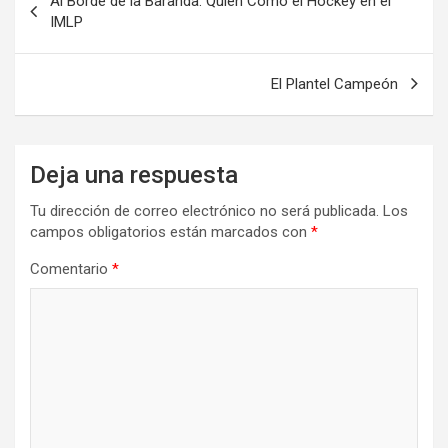
Al Borde de la Baranda: Quién Como el Hockey en el
de
IMLP
entradas
El Plantel Campeón
Deja una respuesta
Tu dirección de correo electrónico no será publicada.
Los
campos obligatorios están marcados con
*
Comentario
*