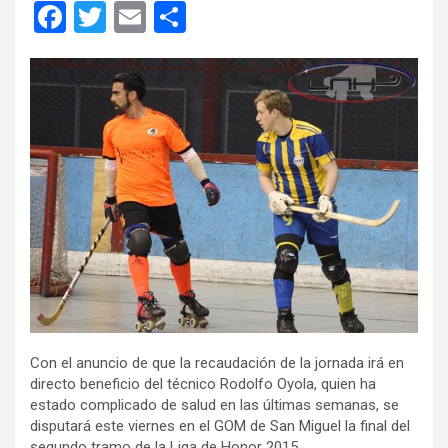
F
T
E
C
a
wi
m
o
ce
tt
ail
m
b
er
p
o
ar
o
tir
k
Con el anuncio de que la recaudación de la jornada irá en
directo beneficio del técnico Rodolfo Oyola, quien ha
estado complicado de salud en las últimas semanas, se
disputará este viernes en el GOM de San Miguel la final del
segundo tramo de la Liga de Honor 2015.