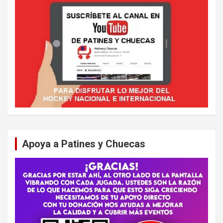
Apoya a Patines y Chuecas