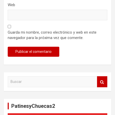
Web
Guarda mi nombre, correo electrónico y web en este
navegador para la próxima vez que comente.
B
u
s
c
a
PatinesyChuecas2
r