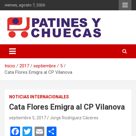
Saltar
viernes, agosto 7, 2026
al
contenido
Memoria y Actualidad del Hockey-Patín Nacional e Internacional
Patines y Chuecas
Inicio
2017
septiembre
5
Cata Flores Emigra al CP Vilanova
NOTICIAS INTERNACIONALES
Cata Flores Emigra al CP Vilanova
septiembre 5, 2017
Jorge Rodríguez Cáceres
F
T
E
C