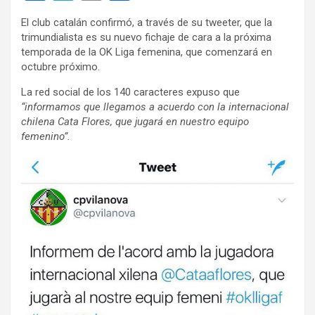
a
wi
m
o
El club catalán confirmó, a través de su tweeter, que la
ce
tt
ail
m
trimundialista es su nuevo fichaje de cara a la próxima
b
er
p
temporada de la OK Liga femenina, que comenzará en
octubre próximo.
o
ar
La red social de los 140 caracteres expuso que
o
tir
“informamos que llegamos a acuerdo con la internacional
k
chilena Cata Flores, que jugará en nuestro equipo
femenino”.