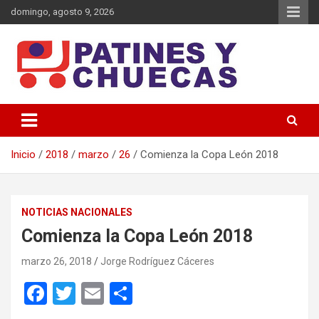
Saltar
domingo, agosto 9, 2026
al
contenido
Memoria y Actualidad del Hockey-Patín Nacional e Internacional
Patines y Chuecas
Inicio
2018
marzo
26
Comienza la Copa León 2018
NOTICIAS NACIONALES
Comienza la Copa León 2018
marzo 26, 2018
Jorge Rodríguez Cáceres
F
T
E
C
a
wi
m
o