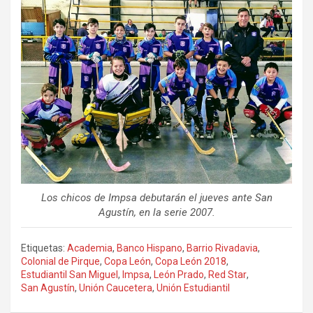
Los chicos de Impsa debutarán el jueves ante San
Agustín, en la serie 2007.
Etiquetas:
Academia
,
Banco Hispano
,
Barrio Rivadavia
,
Colonial de Pirque
,
Copa León
,
Copa León 2018
,
Estudiantil San Miguel
,
Impsa
,
León Prado
,
Red Star
,
San Agustín
,
Unión Caucetera
,
Unión Estudiantil