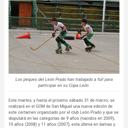
ce
tt
ail
m
b
er
p
o
ar
o
tir
k
Los peques del León Prado han trabajado a full para
participar en su Copa León.
Este martes, y hasta el próximo sábado 31 de marzo, se
realizará en el GOM de San Miguel una nueva edición de
este certamen organizado por el club León Prado y que se
disputará en las categorías de 9 años (nacidos en 2009),
10 años (2008) y 11 años (2007), esta última en damas y