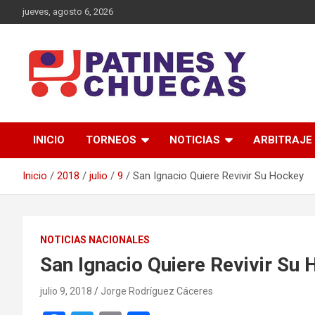
Saltar
jueves, agosto 6, 2026
al
contenido
Memoria y Actualidad del Hockey-Patín Nacional e Internaciona
Patines y Chuecas
INICIO
TORNEOS
NOTICIAS
ARBITRAJE
Inicio
2018
julio
9
San Ignacio Quiere Revivir Su Hockey
NOTICIAS NACIONALES
San Ignacio Quiere Revivir Su
julio 9, 2018
Jorge Rodríguez Cáceres