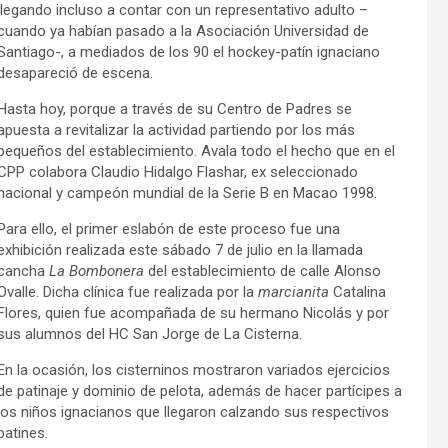
llegando incluso a contar con un representativo adulto –
cuando ya habían pasado a la Asociación Universidad de
Santiago-, a mediados de los 90 el hockey-patín ignaciano
desapareció de escena.
Hasta hoy, porque a través de su Centro de Padres se
apuesta a revitalizar la actividad partiendo por los más
pequeños del establecimiento. Avala todo el hecho que en el
CPP colabora Claudio Hidalgo Flashar, ex seleccionado
nacional y campeón mundial de la Serie B en Macao 1998.
Para ello, el primer eslabón de este proceso fue una
exhibición realizada este sábado 7 de julio en la llamada
cancha
La Bombonera
del establecimiento de calle Alonso
Ovalle. Dicha clínica fue realizada por la
marcianita
Catalina
Flores, quien fue acompañada de su hermano Nicolás y por
sus alumnos del HC San Jorge de La Cisterna.
En la ocasión, los cisterninos mostraron variados ejercicios
de patinaje y dominio de pelota, además de hacer partícipes a
los niños ignacianos que llegaron calzando sus respectivos
patines.