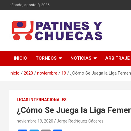
Saltar
sábado, agosto 8, 2026
al
contenido
Memoria y Actualidad del Hockey-Patín Nacional e Internaciona
Patines y Chuecas
INICIO
TORNEOS
NOTICIAS
ARBITRAJE
Inicio
2020
noviembre
19
¿Cómo Se Juega la Liga Femeni
LIGAS INTERNACIONALES
¿Cómo Se Juega la Liga Femen
noviembre 19, 2020
Jorge Rodríguez Cáceres