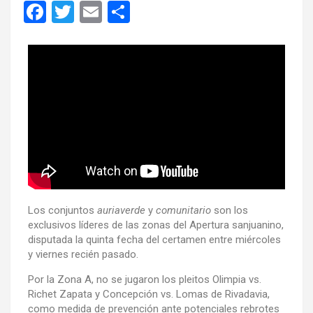
F
T
E
C
a
wi
m
o
ce
tt
ail
m
b
er
p
o
ar
o
tir
k
Los conjuntos
auriaverde
y
comunitario
son los
exclusivos líderes de las zonas del Apertura sanjuanino,
disputada la quinta fecha del certamen entre miércoles
y viernes recién pasado.
Por la Zona A, no se jugaron los pleitos Olimpia vs.
Richet Zapata y Concepción vs. Lomas de Rivadavia,
como medida de prevención ante potenciales rebrotes