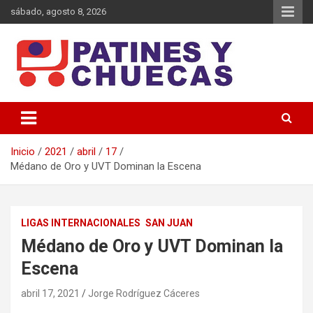
sábado, agosto 8, 2026
Memoria y Actualidad del Hockey-Patín Nacional e Internacional
Patines y Chuecas
Inicio
2021
abril
17
Médano de Oro y UVT Dominan la Escena
LIGAS INTERNACIONALES
SAN JUAN
Médano de Oro y UVT Dominan la
Escena
abril 17, 2021
Jorge Rodríguez Cáceres