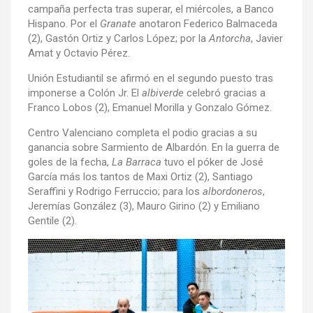
campaña perfecta tras superar, el miércoles, a Banco
Hispano. Por el
Granate
anotaron Federico Balmaceda
(2), Gastón Ortiz y Carlos López; por la
Antorcha
, Javier
Amat y Octavio Pérez.
Unión Estudiantil se afirmó en el segundo puesto tras
imponerse a Colón Jr. El
albiverde
celebró gracias a
Franco Lobos (2), Emanuel Morilla y Gonzalo Gómez.
Centro Valenciano completa el podio gracias a su
ganancia sobre Sarmiento de Albardón. En la guerra de
goles de la fecha,
La Barraca
tuvo el póker de José
García más los tantos de Maxi Ortiz (2), Santiago
Seraffini y Rodrigo Ferruccio; para los
albordoneros
,
Jeremías González (3), Mauro Girino (2) y Emiliano
Gentile (2).