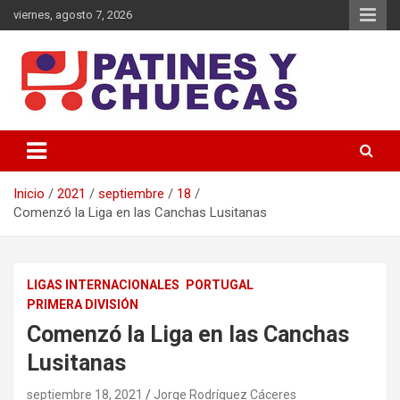
viernes, agosto 7, 2026
Memoria y Actualidad del Hockey-Patín Nacional e Internacional
Patines y Chuecas
Inicio
2021
septiembre
18
Comenzó la Liga en las Canchas Lusitanas
LIGAS INTERNACIONALES
PORTUGAL
PRIMERA DIVISIÓN
Comenzó la Liga en las Canchas
Lusitanas
septiembre 18, 2021
Jorge Rodríguez Cáceres