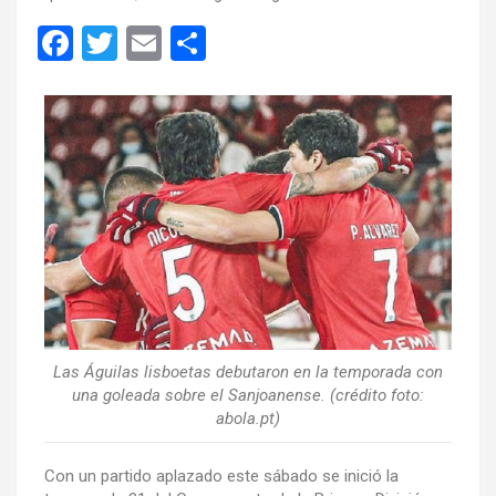
F
T
E
C
a
wi
m
o
ce
tt
ail
m
b
er
p
o
ar
o
tir
k
Las Águilas lisboetas debutaron en la temporada con
una goleada sobre el Sanjoanense. (crédito foto:
abola.pt)
Con un partido aplazado este sábado se inició la