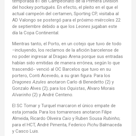
temporada 81 del Campeonato de la Primera División
del hockey portugués. En efecto, el pleito en el que el
actual campeón del certamen, Sporting CP, visitaba al
AD Valongo se postergó para el próximo miércoles 22
de septiembre debido a que los
Leones
jugaban este
día la Copa Continental.
Mientras tanto, el Porto, en un cotejo que tuvo de todo
–incluyendo, los reclamos de la afición barcelense de
no poder ingresar al Dragao Arena porque sus entradas
habían sido emitidas de manera errónea, según lo que
trascendió- venció al OC Barcelos que tuvo en su
portero, Conti Acevedo, a su gran figura. Para los
Dragones Azules
anotaron Carlo di Benedetto (2) y
Gonzalo Alves (2); para los
Oquistas
, Alvaro Morais
Alvarinho
(2) y André Centeno.
El SC Tomar y Turquel marcaron el único empate de
esta jornada. Para los tomarenses anotaron Filipe
Almeida, Ricardo Oliveira
Caio
y Ruben Sousa
Rubinho
;
para el HCT, André Pimenta, Federico
Pichu
Balmaceda
y Casco Luis.