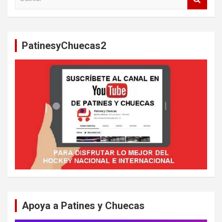
u
s
c
a
PatinesyChuecas2
r
Apoya a Patines y Chuecas