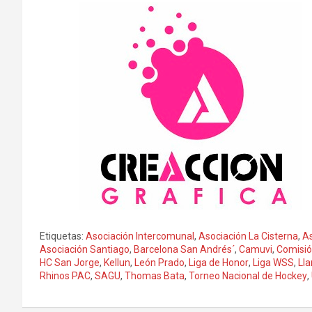
Etiquetas:
Asociación Intercomunal
,
Asociación La Cisterna
,
As
Asociación Santiago
,
Barcelona San Andrés´
,
Camuvi
,
Comisió
HC San Jorge
,
Kellun
,
León Prado
,
Liga de Honor
,
Liga WSS
,
Ll
Rhinos PAC
,
SAGU
,
Thomas Bata
,
Torneo Nacional de Hockey
,