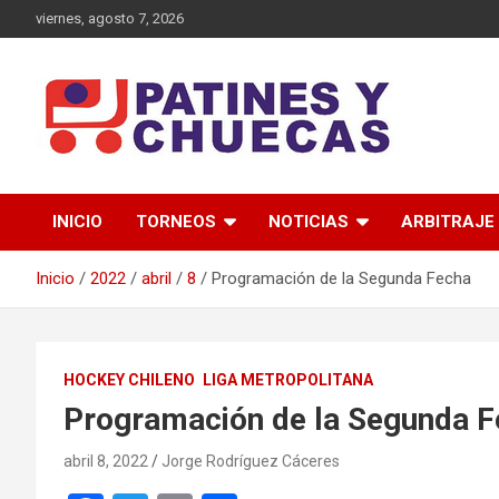
Saltar
viernes, agosto 7, 2026
al
contenido
Memoria y Actualidad del Hockey-Patín Nacional e Internaciona
Patines y Chuecas
INICIO
TORNEOS
NOTICIAS
ARBITRAJE
Inicio
2022
abril
8
Programación de la Segunda Fecha
HOCKEY CHILENO
LIGA METROPOLITANA
Programación de la Segunda 
abril 8, 2022
Jorge Rodríguez Cáceres