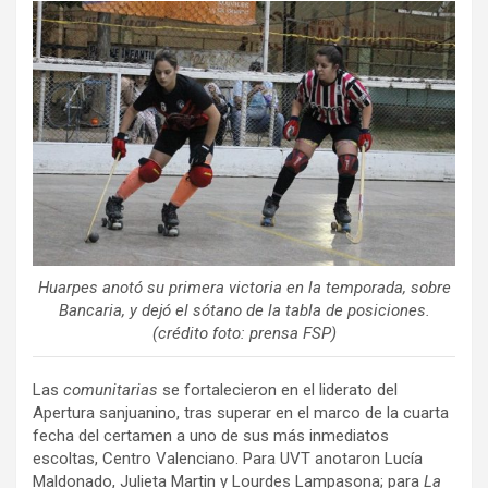
ce
tt
ail
m
b
er
p
o
ar
o
tir
k
Huarpes anotó su primera victoria en la temporada, sobre
Bancaria, y dejó el sótano de la tabla de posiciones.
(crédito foto: prensa FSP)
Las
comunitarias
se fortalecieron en el liderato del
Apertura sanjuanino, tras superar en el marco de la cuarta
fecha del certamen a uno de sus más inmediatos
escoltas, Centro Valenciano. Para UVT anotaron Lucía
Maldonado, Julieta Martin y Lourdes Lampasona; para
La