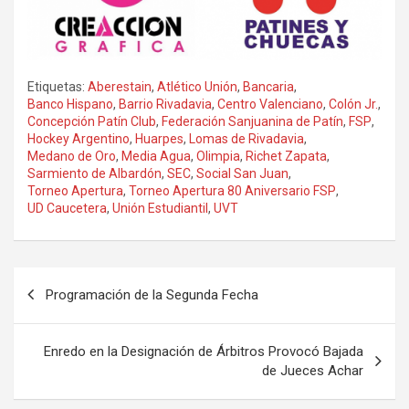
Etiquetas:
Aberestain
,
Atlético Unión
,
Bancaria
,
Banco Hispano
,
Barrio Rivadavia
,
Centro Valenciano
,
Colón Jr.
,
Concepción Patín Club
,
Federación Sanjuanina de Patín
,
FSP
,
Hockey Argentino
,
Huarpes
,
Lomas de Rivadavia
,
Medano de Oro
,
Media Agua
,
Olimpia
,
Richet Zapata
,
Sarmiento de Albardón
,
SEC
,
Social San Juan
,
Torneo Apertura
,
Torneo Apertura 80 Aniversario FSP
,
UD Caucetera
,
Unión Estudiantil
,
UVT
Navegación
Programación de la Segunda Fecha
de
entradas
Enredo en la Designación de Árbitros Provocó Bajada
de Jueces Achar