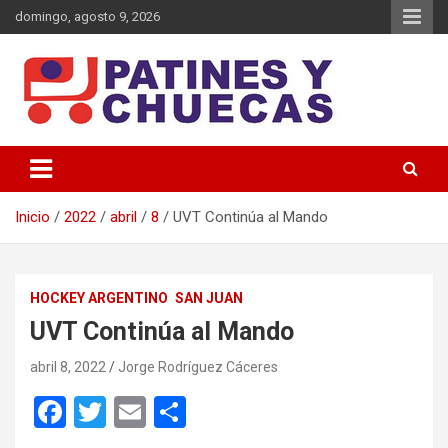
Saltar
domingo, agosto 9, 2026
al
contenido
Memoria y Actualidad del Hockey-Patín Nacional e Internacional
Patines y Chuecas
Inicio
2022
abril
8
UVT Continúa al Mando
HOCKEY ARGENTINO
SAN JUAN
UVT Continúa al Mando
abril 8, 2022
Jorge Rodríguez Cáceres
F
T
E
C
a
wi
m
o