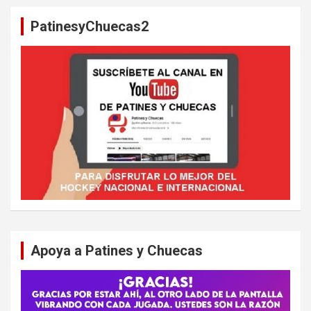
a
PatinesyChuecas2
r
Apoya a Patines y Chuecas