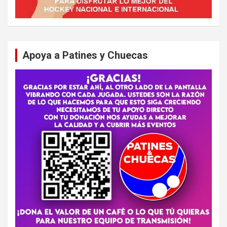
Apoya a Patines y Chuecas