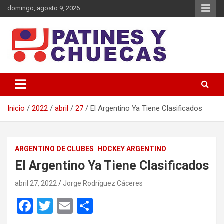
Saltar
domingo, agosto 9, 2026
al
contenido
Memoria y Actualidad del Hockey-Patín Nacional e Internacional
Patines y Chuecas
Inicio
2022
abril
27
El Argentino Ya Tiene Clasificados
ARGENTINO DE CLUBES
HOCKEY ARGENTINO
El Argentino Ya Tiene Clasificados
abril 27, 2022
Jorge Rodríguez Cáceres
F
T
E
C
a
wi
m
o