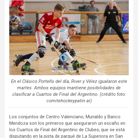
ce
tt
ail
m
b
er
p
o
ar
o
tir
k
En el Clásico Porteño del día, River y Vélez igualaron este
martes. Ambos equipos mantiene posibilidades de
clasificar a Cuartos de Final del Argentino. (crédito foto:
comitehockeypatin.ar)
Los conjuntos de Centro Valenciano, Murialdo y Banco
Mendoza son los primeros que aseguraron un escaño en
los Cuartos de Final del Argentino de Clubes, que se está
disputando en la pista de parqué de La Superiora en San