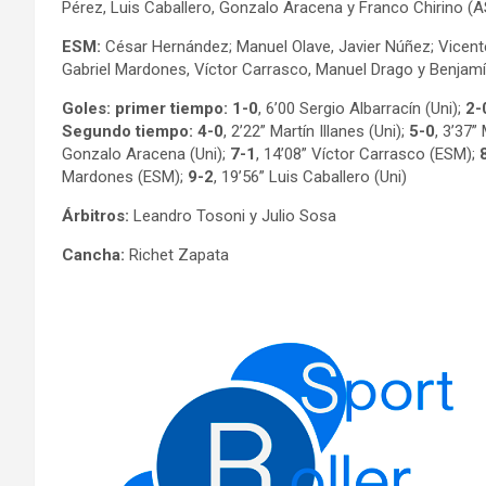
Pérez, Luis Caballero, Gonzalo Aracena y Franco Chirino (AS
ESM:
César Hernández; Manuel Olave, Javier Núñez; Vicente
Gabriel Mardones, Víctor Carrasco, Manuel Drago y Benjamí
Goles: primer tiempo: 1-0
, 6’00 Sergio Albarracín (Uni);
2-
Segundo tiempo: 4-0
, 2’22” Martín Illanes (Uni);
5-0
, 3’37”
Gonzalo Aracena (Uni);
7-1
, 14’08” Víctor Carrasco (ESM);
Mardones (ESM);
9-2
, 19’56” Luis Caballero (Uni)
Árbitros:
Leandro Tosoni y Julio Sosa
Cancha:
Richet Zapata