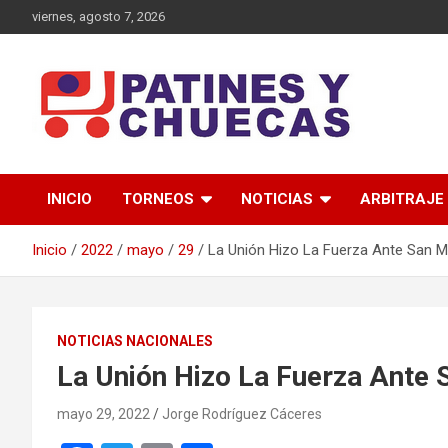
Saltar
viernes, agosto 7, 2026
al
contenido
Memoria y Actualidad del Hockey-Patín Nacional e Internaciona
Patines y Chuecas
INICIO
TORNEOS
NOTICIAS
ARBITRAJE
Inicio
2022
mayo
29
La Unión Hizo La Fuerza Ante San M
NOTICIAS NACIONALES
La Unión Hizo La Fuerza Ante 
mayo 29, 2022
Jorge Rodríguez Cáceres