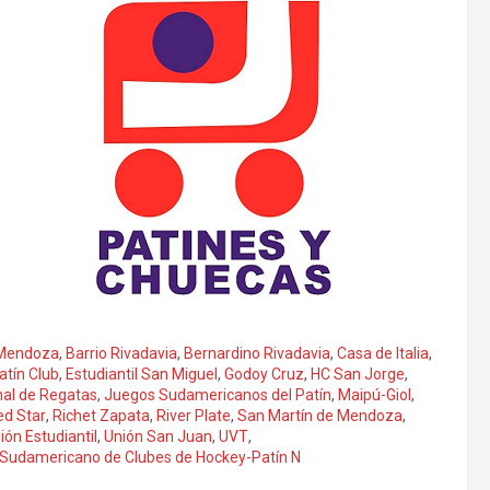
Mendoza
,
Barrio Rivadavia
,
Bernardino Rivadavia
,
Casa de Italia
,
atín Club
,
Estudiantil San Miguel
,
Godoy Cruz
,
HC San Jorge
,
nal de Regatas
,
Juegos Sudamericanos del Patín
,
Maipú-Giol
,
ed Star
,
Richet Zapata
,
River Plate
,
San Martín de Mendoza
,
ión Estudiantil
,
Unión San Juan
,
UVT
,
I Sudamericano de Clubes de Hockey-Patín N