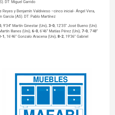
). DT: Miguel Garrido
 Reyes y Benjamín Valdivieso –cinco inicial- Ángel Vera,
n García (AS). DT: Pablo Martínez
0
, 9’34” Martín Ginestar (Uni);
3-0
, 12’35” José Bueno (Uni).
 Martín Illanes (Uni);
6-0
, 6’46” Matías Pérez (Uni);
7-0
, 7’48”
8-1
, 16’46” Gonzalo Aracena (Uni);
8-2
, 19’36” Gabriel