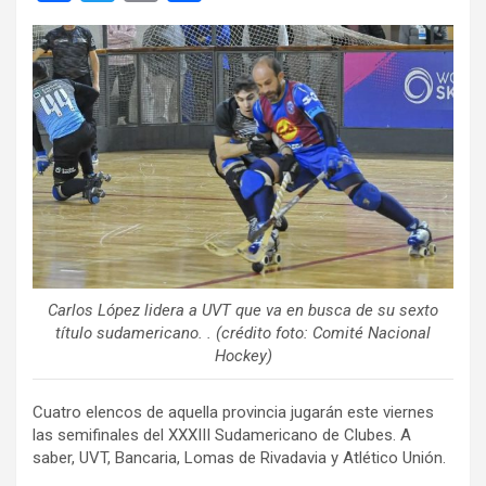
a
wi
m
o
ce
tt
ail
m
b
er
p
o
ar
o
tir
k
Carlos López lidera a UVT que va en busca de su sexto
título sudamericano. . (crédito foto: Comité Nacional
Hockey)
Cuatro elencos de aquella provincia jugarán este viernes
las semifinales del XXXIII Sudamericano de Clubes. A
saber, UVT, Bancaria, Lomas de Rivadavia y Atlético Unión.