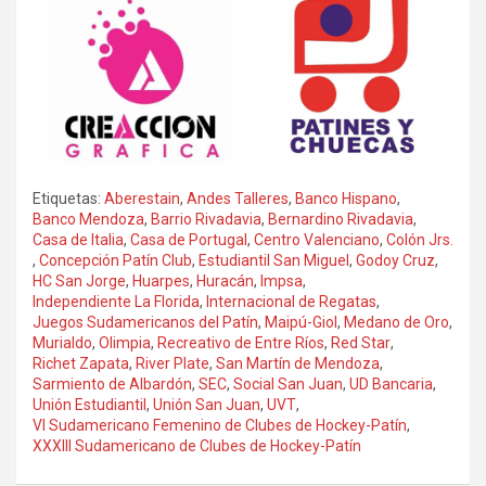
Etiquetas:
Aberestain
,
Andes Talleres
,
Banco Hispano
,
Banco Mendoza
,
Barrio Rivadavia
,
Bernardino Rivadavia
,
Casa de Italia
,
Casa de Portugal
,
Centro Valenciano
,
Colón Jrs.
,
Concepción Patín Club
,
Estudiantil San Miguel
,
Godoy Cruz
,
HC San Jorge
,
Huarpes
,
Huracán
,
Impsa
,
Independiente La Florida
,
Internacional de Regatas
,
Juegos Sudamericanos del Patín
,
Maipú-Giol
,
Medano de Oro
,
Murialdo
,
Olimpia
,
Recreativo de Entre Ríos
,
Red Star
,
Richet Zapata
,
River Plate
,
San Martín de Mendoza
,
Sarmiento de Albardón
,
SEC
,
Social San Juan
,
UD Bancaria
,
Unión Estudiantil
,
Unión San Juan
,
UVT
,
VI Sudamericano Femenino de Clubes de Hockey-Patín
,
XXXIII Sudamericano de Clubes de Hockey-Patín