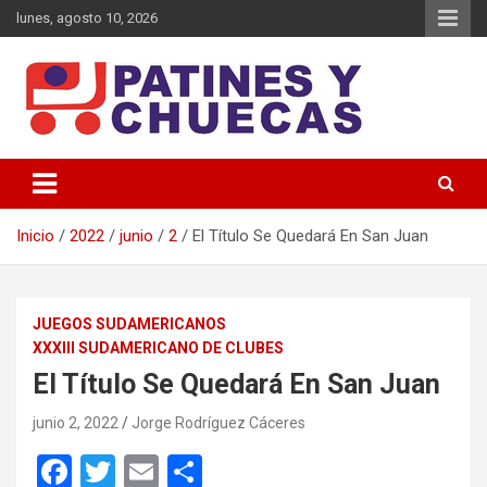
Saltar
lunes, agosto 10, 2026
al
contenido
Memoria y Actualidad del Hockey-Patín Nacional e Internacional
Patines y Chuecas
Inicio
2022
junio
2
El Título Se Quedará En San Juan
JUEGOS SUDAMERICANOS
XXXIII SUDAMERICANO DE CLUBES
El Título Se Quedará En San Juan
junio 2, 2022
Jorge Rodríguez Cáceres
F
T
E
C