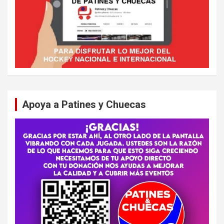
Apoya a Patines y Chuecas