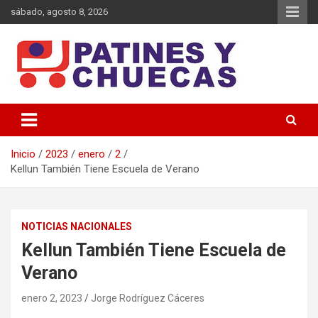
Saltar
sábado, agosto 8, 2026
al
contenido
Memoria y Actualidad del Hockey-Patín Nacional e Internacional
Patines y Chuecas
Inicio
2023
enero
2
Kellun También Tiene Escuela de Verano
NOTICIAS NACIONALES
Kellun También Tiene Escuela de
Verano
enero 2, 2023
Jorge Rodríguez Cáceres