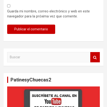
Guarda mi nombre, correo electrónico y web en este
navegador para la próxima vez que comente.
B
u
s
c
a
PatinesyChuecas2
r