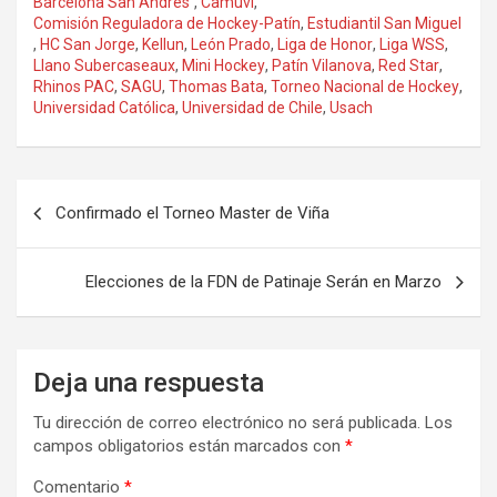
Barcelona San Andrés´
,
Camuvi
,
Comisión Reguladora de Hockey-Patín
,
Estudiantil San Miguel
,
HC San Jorge
,
Kellun
,
León Prado
,
Liga de Honor
,
Liga WSS
,
Llano Subercaseaux
,
Mini Hockey
,
Patín Vilanova
,
Red Star
,
Rhinos PAC
,
SAGU
,
Thomas Bata
,
Torneo Nacional de Hockey
,
Universidad Católica
,
Universidad de Chile
,
Usach
Navegación
Confirmado el Torneo Master de Viña
de
entradas
Elecciones de la FDN de Patinaje Serán en Marzo
Deja una respuesta
Tu dirección de correo electrónico no será publicada.
Los
campos obligatorios están marcados con
*
Comentario
*