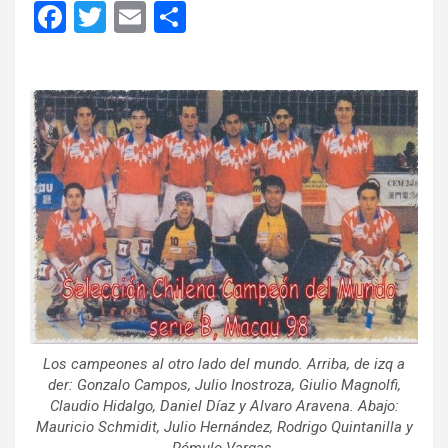
F
T
E
C
a
wi
m
o
ce
tt
ail
m
b
er
p
o
ar
o
tir
k
Los campeones al otro lado del mundo. Arriba, de izq a
der: Gonzalo Campos, Julio Inostroza, Giulio Magnolfi,
Claudio Hidalgo, Daniel Díaz y Alvaro Aravena. Abajo:
Mauricio Schmidit, Julio Hernández, Rodrigo Quintanilla y