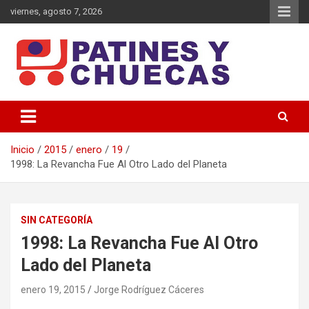
Saltar
viernes, agosto 7, 2026
al
contenido
Memoria y Actualidad del Hockey-Patín Nacional e Internacional
Patines y Chuecas
Inicio
2015
enero
19
1998: La Revancha Fue Al Otro Lado del Planeta
SIN CATEGORÍA
1998: La Revancha Fue Al Otro
Lado del Planeta
enero 19, 2015
Jorge Rodríguez Cáceres