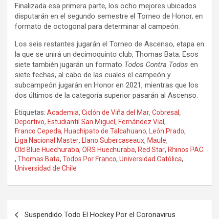
Finalizada esa primera parte, los ocho mejores ubicados
disputarán en el segundo semestre el Torneo de Honor, en
formato de octogonal para determinar al campeón.
Los seis restantes jugarán el Torneo de Ascenso, etapa en
la que se unirá un decimoquinto club, Thomas Bata. Esos
siete también jugarán un formato
Todos Contra Todos
en
siete fechas, al cabo de las cuales el campeón y
subcampeón jugarán en Honor en 2021, mientras que los
dos últimos de la categoría superior pasarán al Ascenso.
Etiquetas:
Academia
,
Ciclón de Viña del Mar
,
Cobresal
,
Deportivo
,
Estudiantil San Miguel
,
Fernández Vial
,
Franco Cepeda
,
Huachipato de Talcahuano
,
León Prado
,
Liga Nacional Master
,
Llano Subercaseaux
,
Maule
,
Old Blue Huechuraba
,
ORS Huechuraba
,
Red Star
,
Rhinos PAC
,
Thomas Bata
,
Todos Por Franco
,
Universidad Católica
,
Universidad de Chile
Navegación
Suspendido Todo El Hockey Por el Coronavirus