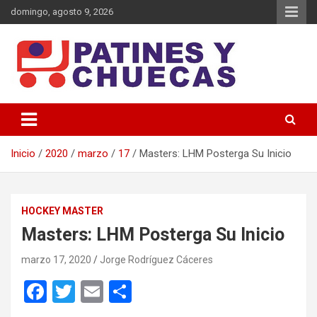
Saltar
domingo, agosto 9, 2026
al
contenido
Memoria y Actualidad del Hockey-Patín Nacional e Internacional
Patines y Chuecas
Inicio
2020
marzo
17
Masters: LHM Posterga Su Inicio
HOCKEY MASTER
Masters: LHM Posterga Su Inicio
marzo 17, 2020
Jorge Rodríguez Cáceres
F
T
E
C
a
wi
m
o