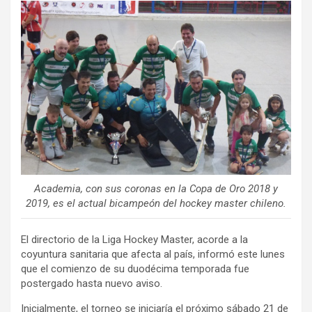
ce
tt
ail
m
b
er
p
o
ar
o
tir
k
Academia, con sus coronas en la Copa de Oro 2018 y
2019, es el actual bicampeón del hockey master chileno.
El directorio de la Liga Hockey Master, acorde a la
coyuntura sanitaria que afecta al país, informó este lunes
que el comienzo de su duodécima temporada fue
postergado hasta nuevo aviso.
Inicialmente, el torneo se iniciaría el próximo sábado 21 de