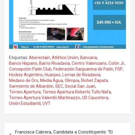
Etiquetas:
Aberestain
,
Atlético Unión
,
Bancaria
,
Banco Hispano
,
Barrio Rivadavia
,
Centro Valenciano
,
Colón Jr.
,
Concepción Patín Club
,
Federación Sanjuanina de Patín
,
FSP
,
Hockey Argentino
,
Huarpes
,
Lomas de Rivadavia
,
Medano de Oro
,
Media Agua
,
Olimpia
,
Richet Zapata
,
Sarmiento de Albardón
,
SEC
,
Social San Juan
,
Torneo Apertura
,
Torneo Apertura Roberto Tufic Nafa
,
Torneo Apertura Valentín Martinazzo
,
UD Caucetera
,
Unión Estudiantil
,
UVT
Navegación
Francisca Cabrera, Candidata a Constituyente: “El