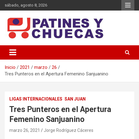
Saltar
sábado, agosto 8, 2026
al
contenido
Memoria y Actualidad del Hockey-Patín Nacional e Internacional
Patines y Chuecas
Inicio
2021
marzo
26
Tres Punteros en el Apertura Femenino Sanjuanino
LIGAS INTERNACIONALES
SAN JUAN
Tres Punteros en el Apertura
Femenino Sanjuanino
marzo 26, 2021
Jorge Rodríguez Cáceres