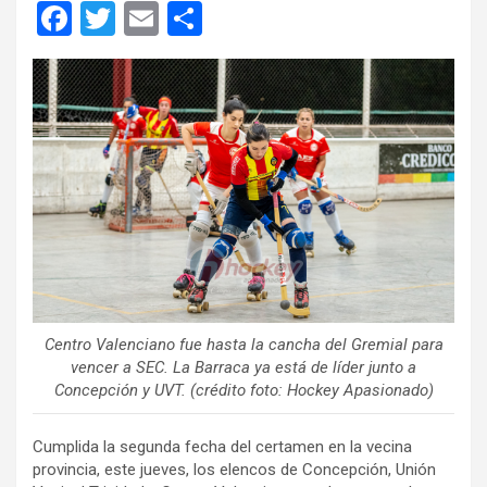
F
T
E
C
a
wi
m
o
ce
tt
ail
m
b
er
p
o
ar
o
tir
k
Centro Valenciano fue hasta la cancha del Gremial para
vencer a SEC. La Barraca ya está de líder junto a
Concepción y UVT. (crédito foto: Hockey Apasionado)
Cumplida la segunda fecha del certamen en la vecina
provincia, este jueves, los elencos de Concepción, Unión