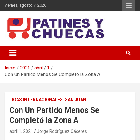
Saltar
viernes, agosto 7, 2026
al
contenido
Memoria y Actualidad del Hockey-Patín Nacional e Internacional
Patines y Chuecas
Inicio
2021
abril
1
Con Un Partido Menos Se Completó la Zona A
LIGAS INTERNACIONALES
SAN JUAN
Con Un Partido Menos Se
Completó la Zona A
abril 1, 2021
Jorge Rodríguez Cáceres