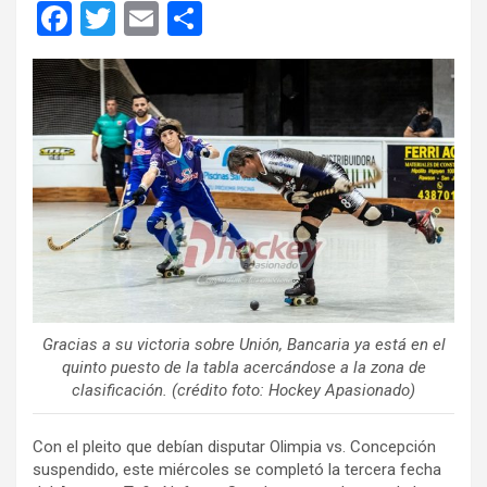
F
T
E
C
a
wi
m
o
ce
tt
ail
m
b
er
p
o
ar
o
tir
k
Gracias a su victoria sobre Unión, Bancaria ya está en el
quinto puesto de la tabla acercándose a la zona de
clasificación. (crédito foto: Hockey Apasionado)
Con el pleito que debían disputar Olimpia vs. Concepción
suspendido, este miércoles se completó la tercera fecha