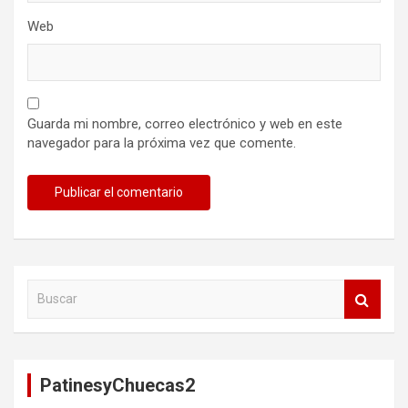
Web
Guarda mi nombre, correo electrónico y web en este
navegador para la próxima vez que comente.
B
u
s
c
a
PatinesyChuecas2
r