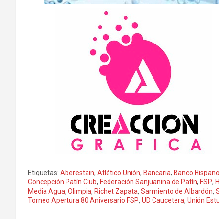
Etiquetas:
Aberestain
,
Atlético Unión
,
Bancaria
,
Banco Hispan
Concepción Patín Club
,
Federación Sanjuanina de Patín
,
FSP
,
H
Media Agua
,
Olimpia
,
Richet Zapata
,
Sarmiento de Albardón
,
Torneo Apertura 80 Aniversario FSP
,
UD Caucetera
,
Unión Estu