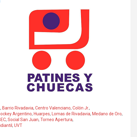
o
,
Barrio Rivadavia
,
Centro Valenciano
,
Colón Jr.
,
ockey Argentino
,
Huarpes
,
Lomas de Rivadavia
,
Medano de Oro
,
SEC
,
Social San Juan
,
Torneo Apertura
,
diantil
,
UVT