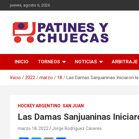
Saltar
jueves, agosto 6, 2026
al
contenido
Memoria y Actualidad del Hockey-Patín Nacional e Internaciona
Patines y Chuecas
INICIO
TORNEOS
NOTICIAS
ARBITRAJE
Inicio
2022
marzo
18
Las Damas Sanjuaninas Iniciaron l
HOCKEY ARGENTINO
SAN JUAN
Las Damas Sanjuaninas Inicia
marzo 18, 2022
Jorge Rodríguez Cáceres