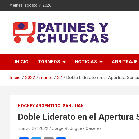
Saltar
viernes, agosto 7, 2026
al
contenido
Memoria y Actualidad del Hockey-Patín Nacional e Internaciona
Patines y Chuecas
INICIO
TORNEOS
NOTICIAS
ARBITRAJE
Inicio
2022
marzo
27
Doble Liderato en el Apertura Sanju
HOCKEY ARGENTINO
SAN JUAN
Doble Liderato en el Apertura 
marzo 27, 2022
Jorge Rodríguez Cáceres