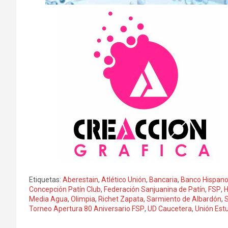
Etiquetas:
Aberestain
,
Atlético Unión
,
Bancaria
,
Banco Hispan
Concepción Patín Club
,
Federación Sanjuanina de Patín
,
FSP
,
H
Media Agua
,
Olimpia
,
Richet Zapata
,
Sarmiento de Albardón
,
Torneo Apertura 80 Aniversario FSP
,
UD Caucetera
,
Unión Estu