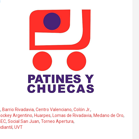
o
,
Barrio Rivadavia
,
Centro Valenciano
,
Colón Jr.
,
ockey Argentino
,
Huarpes
,
Lomas de Rivadavia
,
Medano de Oro
,
SEC
,
Social San Juan
,
Torneo Apertura
,
diantil
,
UVT