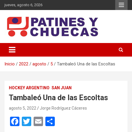
Saltar
jueves, agosto 6, 2026
al
contenido
Memoria y Actualidad del Hockey-Patín Nacional e Internacional
Patines y Chuecas
Inicio
2022
agosto
5
Tambaleó Una de las Escoltas
HOCKEY ARGENTINO
SAN JUAN
Tambaleó Una de las Escoltas
agosto 5, 2022
Jorge Rodríguez Cáceres
F
T
E
C
a
wi
m
o