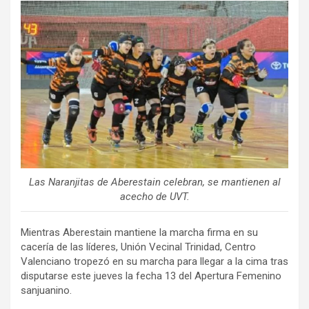
ce
tt
ail
m
b
er
p
o
ar
o
tir
k
Las Naranjitas de Aberestain celebran, se mantienen al
acecho de UVT.
Mientras Aberestain mantiene la marcha firma en su
cacería de las líderes, Unión Vecinal Trinidad, Centro
Valenciano tropezó en su marcha para llegar a la cima tras
disputarse este jueves la fecha 13 del Apertura Femenino
sanjuanino.