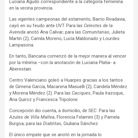
Luciana Agudo correspondiente a la categoría femenina
en la vecina provincia.
Las vigentes campeonas del estamento, Barrio Rivadavia,
cayó en su feudo ante UVT. Para las
Celestes de la
Avenida
anotó Ana Calivar; para las
Comunitarias
, Julieta
Martin (2), Camila Moreno, Lucía Maldonado y Lourdes
Lampasona.
En tanto, Bancaria comenzó de la mejor manera al vencer
por la mínima –con la anotación de Luciana Platia- a
Aberestain.
Centro Valenciano goleó a Huarpes gracias a los tantos
de Gimena García, Macarena Masuelli (2), Candela Méndez
y Morena Méndez (2). Para las
Caciques
, Paula Irazoque,
Ana Quiroz y Francesca Tripolone.
Concepción dio cuenta, a domicilio, de SEC. Para las
Azules de Villa Mallea
, Florencia Felamini (3) y Pamela
Burgoa; para las
Diablitas
, Giuliana Sánchez.
El único empate que se anotó en la jornada lo