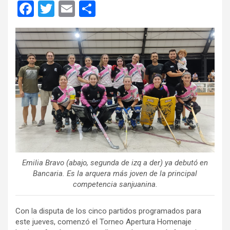
F
T
E
C
a
wi
m
o
ce
tt
ail
m
b
er
p
o
ar
o
tir
k
Emilia Bravo (abajo, segunda de izq a der) ya debutó en
Bancaria. Es la arquera más joven de la principal
competencia sanjuanina.
Con la disputa de los cinco partidos programados para
este jueves, comenzó el Torneo Apertura Homenaje