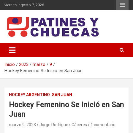
Saltar
viernes, agosto 7, 2026
al
contenido
Memoria y Actualidad del Hockey-Patín Nacional e Internacional
Patines y Chuecas
Inicio
2023
marzo
9
Hockey Femenino Se Inició en San Juan
HOCKEY ARGENTINO
SAN JUAN
Hockey Femenino Se Inició en San
Juan
marzo 9, 2023
Jorge Rodríguez Cáceres
1 comentario