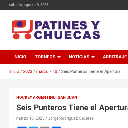
Saltar
sábado, agosto 8, 2026
al
contenido
Memoria y Actualidad del Hockey-Patín Nacional e Internaciona
Patines y Chuecas
INICIO
TORNEOS
NOTICIAS
ARBITRAJE
Inicio
2023
marzo
10
Seis Punteros Tiene el Apertura
HOCKEY ARGENTINO
SAN JUAN
Seis Punteros Tiene el Apertur
marzo 10, 2023
Jorge Rodríguez Cáceres